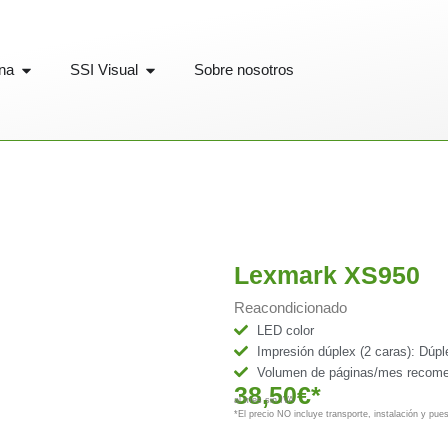
Abrir Material de Oficina
Abrir SSI Visual
ina
SSI Visual
Sobre nosotros
Lexmark XS950
Reacondicionado
LED color
Impresión dúplex (2 caras): Dúpl
Volumen de páginas/mes recome
38,50€*
al mes sin IVA
*El precio NO incluye transporte, instalación y pu