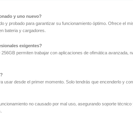
cionado y uno nuevo?
iado y probado para garantizar su funcionamiento óptimo. Ofrece el m
en bateria y cargadores
.
fesionales exigentes?
 256GB permiten trabajar con aplicaciones de ofimática avanzada, na
r?
ara usar desde el primer momento. Solo tendrás que encenderlo y conf
 funcionamiento no causado por mal uso, asegurando soporte técnico 
.