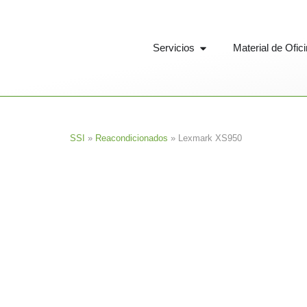
Ir
al
Abrir Servicios
contenido
Servicios
Material de Ofic
SSI
»
Reacondicionados
»
Lexmark XS950